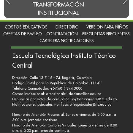
S
TRANSFORMACIÓN
INSTITUCIONAL
COSTOS EDUCATIVOS
DIRECTORIO
VERSION PARA NIÑOS
OFERTAS DE EMPLEO
CONTRATACIÓN
PREGUNTAS FRECUENTES
CARTELERA NOTIFICACIONES
Escuela Tecnológica Instituto Técnico
Central
Dirección: Calle 13 # 16 - 74. Bogotá, Colombia
Código Postal para la República de Colombia: 111411
Teléfono Conmutador: +57(601) 344 3000
Correo Institucional:
atencionalciudadano@itc.edu.co
Denuncias por actos de corrupción:
soytransparente@itc.edu.co
Notificaciones judiciales:
notificacionesjudiciales@itc.edu.co
Horario de Atención Presencial: Lunes a viernes de 8:00 a.m. a
5:00 p.m. jornada continua.
Horario de Atención Canales Virtuales: Lunes a viernes de 8:00
a.m. a 5:00 p.m. jornada continua.