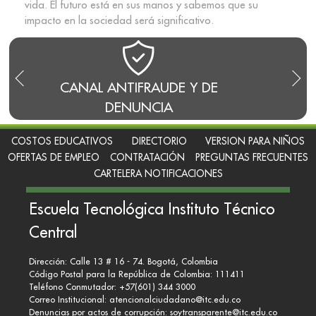
vida. El futuro está en sus manos y sabemos que su
impacto en la sociedad será significativo.
CANAL ANTIFRAUDE Y DE
BLO
DENUNCIA
COSTOS EDUCATIVOS
DIRECTORIO
VERSION PARA NIÑOS
OFERTAS DE EMPLEO
CONTRATACIÓN
PREGUNTAS FRECUENTES
CARTELERA NOTIFICACIONES
Escuela Tecnológica Instituto Técnico
Central
Dirección: Calle 13 # 16 - 74. Bogotá, Colombia
Código Postal para la República de Colombia: 111411
Teléfono Conmutador: +57(601) 344 3000
Correo Institucional:
atencionalciudadano@itc.edu.co
Denuncias por actos de corrupción:
soytransparente@itc.edu.co