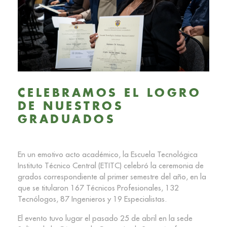
CELEBRAMOS EL LOGRO
DE NUESTROS
GRADUADOS
En un emotivo acto académico, la Escuela Tecnológica
Instituto Técnico Central (ETITC) celebró la ceremonia de
grados correspondiente al primer semestre del año, en la
que se titularon 167 Técnicos Profesionales, 132
Tecnólogos, 87 Ingenieros y 19 Especialistas.
El evento tuvo lugar el pasado 25 de abril en la sede