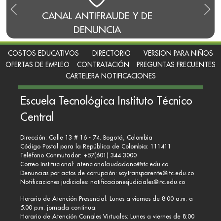
L ANTIFRAUDE Y DE
BLOG DEL RECTOR
DENUNCIA
COSTOS EDUCATIVOS
DIRECTORIO
VERSION PARA NIÑOS
OFERTAS DE EMPLEO
CONTRATACIÓN
PREGUNTAS FRECUENTES
CARTELERA NOTIFICACIONES
Escuela Tecnológica Instituto Técnico
Central
Dirección: Calle 13 # 16 - 74. Bogotá, Colombia
Código Postal para la República de Colombia: 111411
Teléfono Conmutador: +57(601) 344 3000
Correo Institucional:
atencionalciudadano@itc.edu.co
Denuncias por actos de corrupción:
soytransparente@itc.edu.co
Notificaciones judiciales:
notificacionesjudiciales@itc.edu.co
Horario de Atención Presencial: Lunes a viernes de 8:00 a.m. a
5:00 p.m. jornada continua.
Horario de Atención Canales Virtuales: Lunes a viernes de 8:00