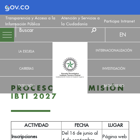
Logo Gobierno de Colombia
Transparencia y Acceso a la
Atención y Servicios a
Participa
Intranet
Información Pública
la Ciudadanía
EN
INTERNACIONALIZACIÓN
LA ESCUELA
CARRERAS
INVESTIGACIÓN
EXTENSIÓN
BACHILLERATO
PROCESO DE ADMISIÓN
IBTI 2027
ACTIVIDAD
FECHA
LUGAR
Del 16 de junio al
Inscripciones
Página web
4 de septiembre