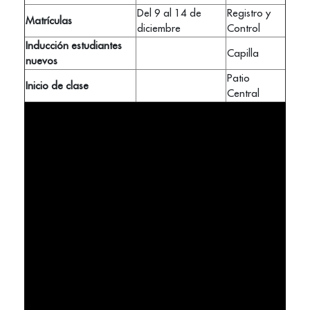
Del 9 al 14 de
Registro y
Matrículas
diciembre
Control
Inducción estudiantes
Capilla
nuevos
Patio
Inicio de clase
Central