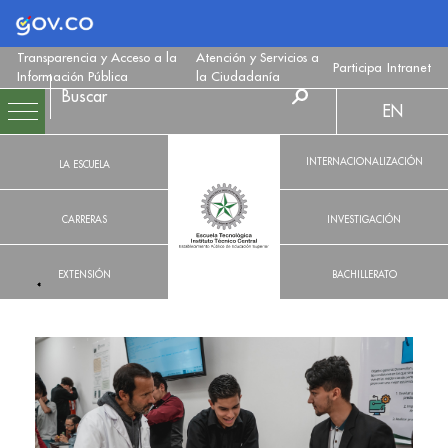
Logo Gobierno de Colombia
Transparencia y Acceso a la
Atención y Servicios a
Participa
Intranet
Información Pública
la Ciudadanía
EN
INTERNACIONALIZACIÓN
LA ESCUELA
CARRERAS
INVESTIGACIÓN
EXTENSIÓN
BACHILLERATO