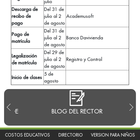
julio
Descarga de
Del 31 de
recibo de
julio al 2
Academusoft
pago
de agosto
Del 31 de
Pago de
julio al 2
Banco Davivienda
matrícula
de agosto
Del 29 de
Legalización
julio al 2
Registro y Control
de matrícula
de agosto
5 de
Inicio de clases
agosto
E
BLOG DEL RECTOR
RENDI
COSTOS EDUCATIVOS
DIRECTORIO
VERSION PARA NIÑOS