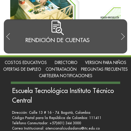
RENDICIÓN DE CUENTAS
TRA
I
COSTOS EDUCATIVOS
DIRECTORIO
VERSION PARA NIÑOS
OFERTAS DE EMPLEO
CONTRATACIÓN
PREGUNTAS FRECUENTES
CARTELERA NOTIFICACIONES
Escuela Tecnológica Instituto Técnico
Central
Dirección: Calle 13 # 16 - 74. Bogotá, Colombia
Código Postal para la República de Colombia: 111411
Teléfono Conmutador: +57(601) 344 3000
Correo Institucional:
atencionalciudadano@itc.edu.co