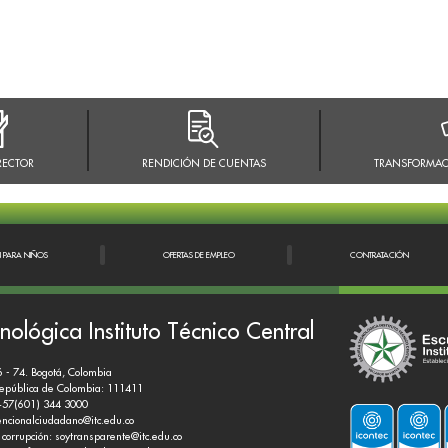
RECTOR
RENDICIÓN DE CUENTAS
TRANSFORMAC
N PARA NIÑOS
OFERTAS DE EMPLEO
CONTRATACIÓN
nológica Instituto Técnico Central
6 - 74. Bogotá, Colombia
República de Colombia: 111411
+57(601) 344 3000
encionalciudadano@itc.edu.co
 corrupción:
soytransparente@itc.edu.co