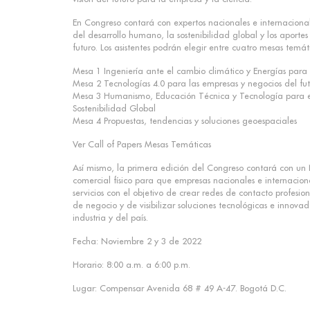
En Congreso contará con expertos nacionales e internacional
del desarrollo humano, la sostenibilidad global y los aportes
futuro. Los asistentes podrán elegir entre cuatro mesas temát
Mesa 1 Ingeniería ante el cambio climático y Energías para e
Mesa 2 Tecnologías 4.0 para las empresas y negocios del fu
Mesa 3 Humanismo, Educación Técnica y Tecnología para e
Sostenibilidad Global
Mesa 4 Propuestas, tendencias y soluciones geoespaciales
Ver Call of Papers Mesas Temáticas
Así mismo, la primera edición del Congreso contará con un 
comercial físico para que empresas nacionales e internacion
servicios con el objetivo de crear redes de contacto profesio
de negocio y de visibilizar soluciones tecnológicas e innova
industria y del país.
Fecha: Noviembre 2 y 3 de 2022
Horario: 8:00 a.m. a 6:00 p.m.
Lugar: Compensar Avenida 68 # 49 A-47. Bogotá D.C.