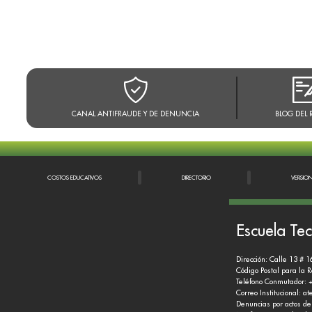
CANAL ANTIFRAUDE Y DE DENUNCIA
BLOG DEL 
COSTOS EDUCATIVOS
DIRECTORIO
VERSIO
Escuela Tec
Dirección: Calle 13 # 1
Código Postal para la 
Teléfono Conmutador: 
Correo Institucional:
at
Denuncias por actos de