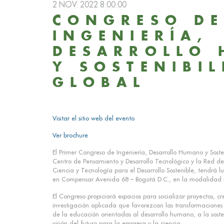
2 NOV. 2022 8:00:00
CONGRESO D
INGENIERÍA,
DESARROLLO
Y SOSTENIBI
GLOBAL
Visitar el sitio web del evento
Ver brochure
El Primer Congreso de Ingeniería, Desarrollo Humano y Soste
Centro de Pensamiento y Desarrollo Tecnológico y la Red de
Ciencia y Tecnología para el Desarrollo Sostenible, tendrá 
en Compensar Avenida 68 – Bogotá D.C., en la modalidad mi
El Congreso propiciará espacios para socializar proyectos, cr
investigación aplicada que favorezcan las transformaciones t
de la educación orientadas al desarrollo humano, a la sost
visión del futuro para la empresa y la ciencia.