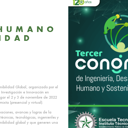
E
 HUMANO
LIDAD
nibilidad Global, organizado por el
 Investigación e Innovación en
lugar el 2 y 3 de noviembre de 2022
xta (presencial y virtual).
eaciones, avances y logros de la
écnicas, tecnológicas, ingenieriles y
enibilidad global y que generen una