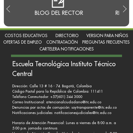
E
BLOG DEL RECTOR
RENDI
COSTOS EDUCATIVOS
DIRECTORIO
VERSION PARA NIÑOS
OFERTAS DE EMPLEO
CONTRATACIÓN
PREGUNTAS FRECUENTES
CARTELERA NOTIFICACIONES
Escuela Tecnológica Instituto Técnico
Central
Dirección: Calle 13 # 16 - 74. Bogotá, Colombia
Código Postal para la República de Colombia: 111411
Teléfono Conmutador: +57(601) 344 3000
Correo Institucional:
atencionalciudadano@itc.edu.co
Denuncias por actos de corrupción:
soytransparente@itc.edu.co
Notificaciones judiciales:
notificacionesjudiciales@itc.edu.co
Horario de Atención Presencial: Lunes a viernes de 8:00 a.m. a
5:00 p.m. jornada continua.