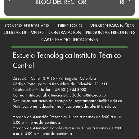
E
BLOG DEL RECTOR
RENDI
COSTOS EDUCATIVOS
DIRECTORIO
VERSION PARA NIÑOS
OFERTAS DE EMPLEO
CONTRATACIÓN
PREGUNTAS FRECUENTES
CARTELERA NOTIFICACIONES
Escuela Tecnológica Instituto Técnico
Central
Dirección: Calle 13 # 16 - 74. Bogotá, Colombia
Código Postal para la República de Colombia: 111411
Teléfono Conmutador: +57(601) 344 3000
Correo Institucional:
atencionalciudadano@itc.edu.co
Denuncias por actos de corrupción:
soytransparente@itc.edu.co
Notificaciones judiciales:
notificacionesjudiciales@itc.edu.co
Horario de Atención Presencial: Lunes a viernes de 8:00 a.m. a
5:00 p.m. jornada continua.
Horario de Atención Canales Virtuales: Lunes a viernes de 8:00
a.m. a 5:00 p.m. jornada continua.