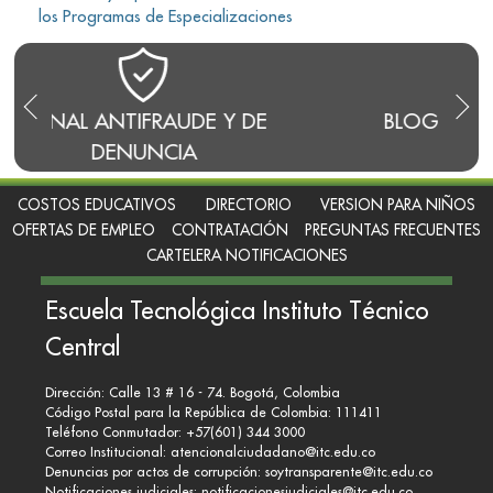
los Programas de Especializaciones
 DE
BLOG DEL RECTOR
REN
COSTOS EDUCATIVOS
DIRECTORIO
VERSION PARA NIÑOS
OFERTAS DE EMPLEO
CONTRATACIÓN
PREGUNTAS FRECUENTES
CARTELERA NOTIFICACIONES
Escuela Tecnológica Instituto Técnico
Central
Dirección: Calle 13 # 16 - 74. Bogotá, Colombia
Código Postal para la República de Colombia: 111411
Teléfono Conmutador: +57(601) 344 3000
Correo Institucional:
atencionalciudadano@itc.edu.co
Denuncias por actos de corrupción:
soytransparente@itc.edu.co
Notificaciones judiciales:
notificacionesjudiciales@itc.edu.co