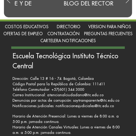
E
BLOG DEL RECTOR
RENDI
COSTOS EDUCATIVOS
DIRECTORIO
VERSION PARA NIÑOS
OFERTAS DE EMPLEO
CONTRATACIÓN
PREGUNTAS FRECUENTES
CARTELERA NOTIFICACIONES
Escuela Tecnológica Instituto Técnico
Central
Dirección: Calle 13 # 16 - 74. Bogotá, Colombia
Código Postal para la República de Colombia: 111411
Teléfono Conmutador: +57(601) 344 3000
Correo Institucional:
atencionalciudadano@itc.edu.co
Denuncias por actos de corrupción:
soytransparente@itc.edu.co
Notificaciones judiciales:
notificacionesjudiciales@itc.edu.co
Horario de Atención Presencial: Lunes a viernes de 8:00 a.m. a
5:00 p.m. jornada continua.
Horario de Atención Canales Virtuales: Lunes a viernes de 8:00
a.m. a 5:00 p.m. jornada continua.