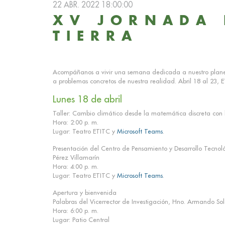
22 ABR. 2022 18:00:00
XV JORNADA 
TIERRA
Acompáñanos a vivir una semana dedicada a nuestro planet
a problemas concretos de nuestra realidad. Abril 18 al 23,
Lunes 18 de abril
Taller: Cambio climático desde la matemática discreta con 
Hora: 2:00 p. m.
Lugar: Teatro ETITC y
Microsoft Teams
.
Presentación del Centro de Pensamiento y Desarrollo Tecno
Pérez Villamarín
Hora: 4:00 p. m.
Lugar: Teatro ETITC y
Microsoft Teams
.
Apertura y bienvenida
Palabras del Vicerrector de Investigación, Hno. Armando So
Hora: 6:00 p. m.
Lugar: Patio Central