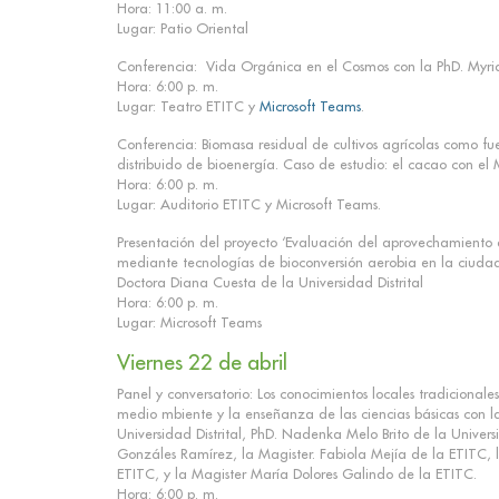
Hora: 11:00 a. m.
Lugar: Patio Oriental
Conferencia: Vida Orgánica en el Cosmos con la PhD. My
Hora: 6:00 p. m.
Lugar: Teatro ETITC y
Microsoft Teams
.
Conferencia: Biomasa residual de cultivos agrícolas como fu
distribuido de bioenergía. Caso de estudio: el cacao con 
Hora: 6:00 p. m.
Lugar: Auditorio ETITC y Microsoft Teams.
Presentación del proyecto ‘Evaluación del aprovechamiento de
mediante tecnologías de bioconversión aerobia en la ciuda
Doctora Diana Cuesta de la Universidad Distrital
Hora: 6:00 p. m.
Lugar: Microsoft Teams
Viernes 22 de abril
Panel y conversatorio: Los conocimientos locales tradicionale
medio mbiente y la enseñanza de las ciencias básicas con l
Universidad Distrital, PhD. Nadenka Melo Brito de la Universi
Gonzáles Ramírez, la Magister. Fabiola Mejía de la ETITC, 
ETITC, y la Magister María Dolores Galindo de la ETITC.
Hora: 6:00 p. m.