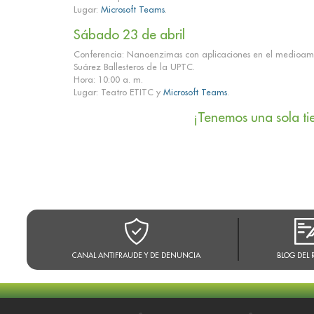
Lugar:
Microsoft Teams
.
Sábado 23 de abril
Conferencia: Nanoenzimas con aplicaciones en el medioamb
Suárez Ballesteros de la UPTC.
Hora: 10:00 a. m.
Lugar: Teatro ETITC y
Microsoft Teams
.
¡Tenemos una sola ti
CANAL ANTIFRAUDE Y DE DENUNCIA
BLOG DEL 