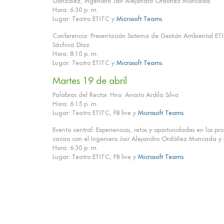
González, Ingeniero Jair Alejandro Ordóñez Moncada.
Hora: 6:30 p. m.
Lugar: Teatro ETITC y
Microsoft Teams
.
Conferencia: Presentación Sistema de Gestión Ambiental ET
Sáchica Díaz.
Hora: 8:10 p. m.
Lugar: Teatro ETITC y
Microsoft Teams
.
Martes 19 de abril
Palabras del Rector. Hno. Ariosto Ardila Silva
Hora: 6:15 p. m.
Lugar: Teatro ETITC, FB live y
Microsoft Teams
.
Evento central: Experiencias, retos y oportunidades en los p
cacao con el Ingeniero Jair Alejandro Ordóñez Moncada y 
Hora: 6:30 p. m.
Lugar: Teatro ETITC, FB live y
Microsoft Teams
.