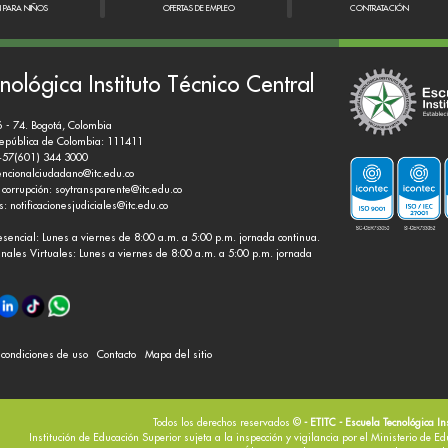
N PARA NIÑOS
OFERTAS DE EMPLEO
CONTRATACIÓN
nológica Instituto Técnico Central
6 - 74. Bogotá, Colombia
República de Colombia: 111411
+57(601) 344 3000
encionalciudadano@itc.edu.co
 corrupción:
soytransparente@itc.edu.co
es:
notificacionesjudiciales@itc.edu.co
esencial: Lunes a viernes de 8:00 a.m. a 5:00 p.m. jornada continua.
nales Virtuales: Lunes a viernes de 8:00 a.m. a 5:00 p.m. jornada
y condiciones de uso
Contacto
Mapa del sitio
Todos los derechos reservados ©
- ETITC - Escuela Tecnológica In
Institución de Educación Superior sujeta a la inspección y vigilancia por el Ministerio de E