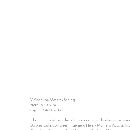
V Concurso Motores Stirling
Hora: 6:30 p. m.
Lugar: Patio Central
Charla: La post cosecha y la preservación de alimentos per
Dolores Galindo Torres, Ingeniero Henry Montero Acosta, In