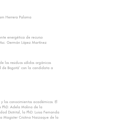
riam Herrera Paloma
ente energética de recurso
el Msc. Germán López Martínez
 los residuos sólidos orgánicos
d de Bogotá’ con la candidata a
s y los conocimientos académicos. El
a PhD. Adela Molina de la
dad Distrital, la PhD. Luisa Fernanda
la Magister Cristina Naizaque de la