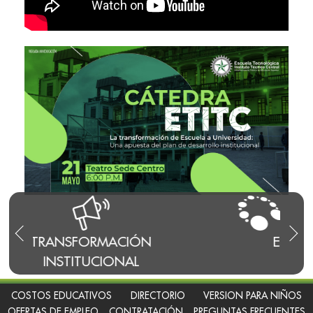
ÓN
EMISORA
CA
COSTOS EDUCATIVOS
DIRECTORIO
VERSION PARA NIÑOS
OFERTAS DE EMPLEO
CONTRATACIÓN
PREGUNTAS FRECUENTES