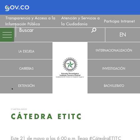
Logo Gobierno de Colombia
Transparencia y Acceso a la
Atención y Servicios a
Participa
Intranet
Información Pública
la Ciudadanía
EN
INTERNACIONALIZACIÓN
LA ESCUELA
CARRERAS
INVESTIGACIÓN
EXTENSIÓN
BACHILLERATO
21 MAY. 2026 18:00:00
CÁTEDRA ETITC
Este 21 de mayo a las 6:00 p.m. llega #CátedraETITC