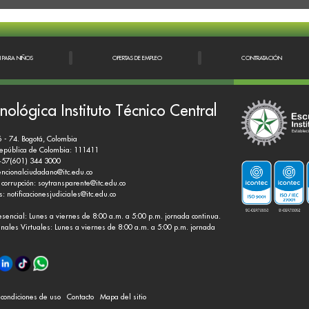
N PARA NIÑOS
OFERTAS DE EMPLEO
CONTRATACIÓN
nológica Instituto Técnico Central
6 - 74. Bogotá, Colombia
República de Colombia: 111411
+57(601) 344 3000
encionalciudadano@itc.edu.co
 corrupción:
soytransparente@itc.edu.co
es:
notificacionesjudiciales@itc.edu.co
esencial: Lunes a viernes de 8:00 a.m. a 5:00 p.m. jornada continua.
nales Virtuales: Lunes a viernes de 8:00 a.m. a 5:00 p.m. jornada
y condiciones de uso
Contacto
Mapa del sitio