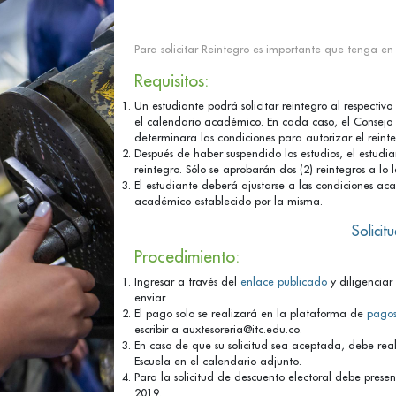
Para solicitar Reintegro es importante que tenga en
Requisitos:
Un estudiante podrá solicitar reintegro al respectiv
el calendario académico. En cada caso, el Consejo
determinara las condiciones para autorizar el reinte
Después de haber suspendido los estudios, el estudi
reintegro. Sólo se aprobarán dos (2) reintegros a lo
El estudiante deberá ajustarse a las condiciones ac
académico establecido por la misma.
Solicit
Procedimiento:
Ingresar a través del
enlace publicado
y diligenciar 
enviar.
El pago solo se realizará en la plataforma de
pagos
escribir a auxtesoreria@itc.edu.co.
En caso de que su solicitud sea aceptada, debe real
Escuela en el calendario adjunto.
Para la solicitud de descuento electoral debe presen
2019.