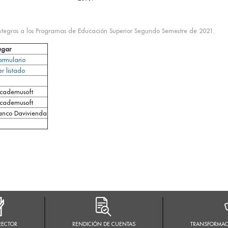
integros a los Programas de Educación Superior Segundo Semestre de 2021.
ugar
ormulario
er listado
cademusoft
cademusoft
anco Davivienda
RECTOR
RENDICIÓN DE CUENTAS
TRANSFORMAC