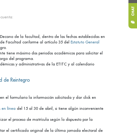
 cuenta:
o Decano de la facultad, dentro de las fechas establecidas en
 de Facultad conforme al artículo 35 del
Estatuto General
gro.
ante tiene máximo dos periodos académicos para solicitar el
 largo del programa.
adémicas y administrativas de la ETITC y al calendario
ud de Reintegro
en el formulario la información solicitada y dar click en
 en línea
del 15 al 30 de abril, si tiene algún inconveniente
izar el proceso de matrícula según lo dispuesto por la
tar el certificado original de la última jornada electoral de