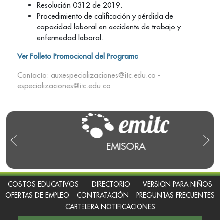
Resolución 0312 de 2019.
Procedimiento de calificación y pérdida de
capacidad laboral en accidente de trabajo y
enfermedad laboral.
Ver Folleto Promocional del Programa
Contacto: auxespecializaciones@itc.edu.co -
especializaciones@itc.edu.co
EMISORA
CANAL
COSTOS EDUCATIVOS
DIRECTORIO
VERSION PARA NIÑOS
OFERTAS DE EMPLEO
CONTRATACIÓN
PREGUNTAS FRECUENTES
CARTELERA NOTIFICACIONES