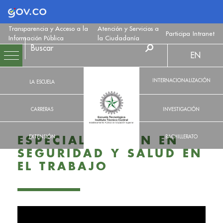
Logo Gobierno de Colombia
Transparencia y Acceso a la
Atención y Servicios a
Participa
Intranet
Información Pública
la Ciudadanía
EN
INTERNACIONALIZACIÓN
LA ESCUELA
CARRERAS
INVESTIGACIÓN
EXTENSIÓN
BACHILLERATO
ESPECIALIZACIÓN EN
SEGURIDAD Y SALUD EN
EL TRABAJO