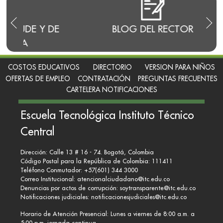
DE
BLOG DEL RECTOR
RENDI
COSTOS EDUCATIVOS
DIRECTORIO
VERSION PARA NIÑOS
OFERTAS DE EMPLEO
CONTRATACIÓN
PREGUNTAS FRECUENTES
CARTELERA NOTIFICACIONES
Escuela Tecnológica Instituto Técnico
Central
Dirección: Calle 13 # 16 - 74. Bogotá, Colombia
Código Postal para la República de Colombia: 111411
Teléfono Conmutador: +57(601) 344 3000
Correo Institucional:
atencionalciudadano@itc.edu.co
Denuncias por actos de corrupción:
soytransparente@itc.edu.co
Notificaciones judiciales:
notificacionesjudiciales@itc.edu.co
Horario de Atención Presencial: Lunes a viernes de 8:00 a.m. a
5:00 p.m. jornada continua.