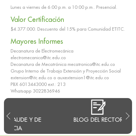
Lunes a viernes de 6:00 p.m. a 10:00 p.m.. Presencial.
Valor Certificación
$4.377.000. Descuento del 15% para Comunidad ETITC.
Mayores Informes
Decanatura de Electromecánica
electromecanica@itc.edu.co
Decanatura de Mecatrónica mecatronica@itc.edu.co
Grupo Interno de Trabajo Extensión y Proyección Social
extension@itc.edu.co o auxextension1@itc.edu.co
PBX 6013443000 ext.: 213
Whatsapp 3022836946
DE
BLOG DEL RECTOR
RENDI