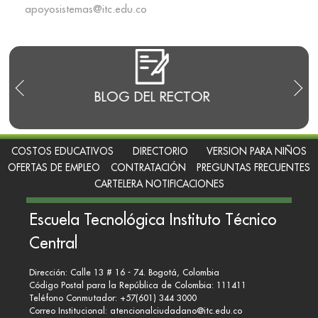
apoyosistemas@itc.edu.co
E
BLOG DEL RECTOR
RENDI
COSTOS EDUCATIVOS
DIRECTORIO
VERSION PARA NIÑOS
OFERTAS DE EMPLEO
CONTRATACIÓN
PREGUNTAS FRECUENTES
CARTELERA NOTIFICACIONES
Escuela Tecnológica Instituto Técnico
Central
Dirección: Calle 13 # 16 - 74. Bogotá, Colombia
Código Postal para la República de Colombia: 111411
Teléfono Conmutador: +57(601) 344 3000
Correo Institucional:
atencionalciudadano@itc.edu.co