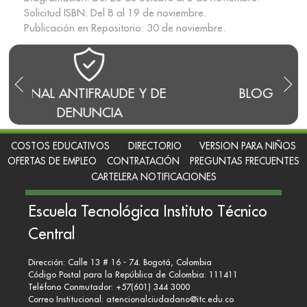
Solicitud ISBN: Del 8 al 19 de noviembre.
Publicación en Repositorio: 30 de noviembre.
Y DE
BLOG DEL RECTOR
RE
COSTOS EDUCATIVOS
DIRECTORIO
VERSION PARA NIÑOS
OFERTAS DE EMPLEO
CONTRATACIÓN
PREGUNTAS FRECUENTES
CARTELERA NOTIFICACIONES
Escuela Tecnológica Instituto Técnico
Central
Dirección: Calle 13 # 16 - 74. Bogotá, Colombia
Código Postal para la República de Colombia: 111411
Teléfono Conmutador: +57(601) 344 3000
Correo Institucional:
atencionalciudadano@itc.edu.co