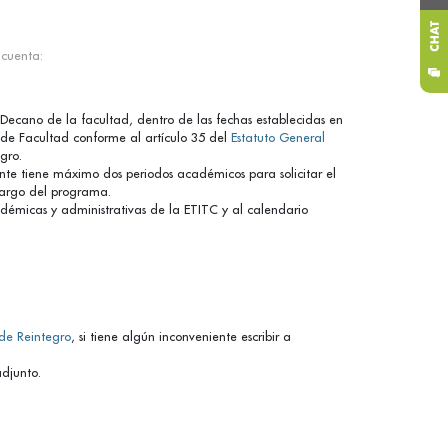
 cuenta:
o Decano de la facultad, dentro de las fechas establecidas en
 de Facultad conforme al artículo 35 del
Estatuto General
gro.
ante tiene máximo dos periodos académicos para solicitar el
 largo del programa.
adémicas y administrativas de la ETITC y al calendario
 de Reintegro
, si tiene algún inconveniente escribir a
adjunto.