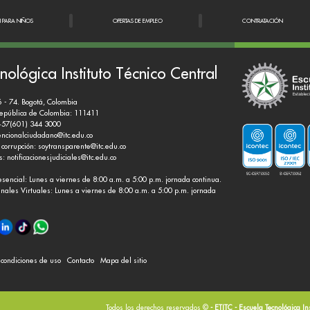
N PARA NIÑOS
OFERTAS DE EMPLEO
CONTRATACIÓN
nológica Instituto Técnico Central
6 - 74. Bogotá, Colombia
República de Colombia: 111411
+57(601) 344 3000
encionalciudadano@itc.edu.co
 corrupción:
soytransparente@itc.edu.co
es:
notificacionesjudiciales@itc.edu.co
esencial: Lunes a viernes de 8:00 a.m. a 5:00 p.m. jornada continua.
nales Virtuales: Lunes a viernes de 8:00 a.m. a 5:00 p.m. jornada
y condiciones de uso
Contacto
Mapa del sitio
Todos los derechos reservados ©
- ETITC - Escuela Tecnológica In