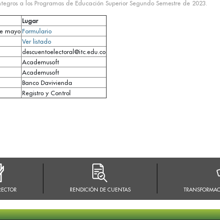
integros a los Programas de Educación Superior Segundo Semestre de 2023.
Lugar
 de mayo
Formulario
Ver listado
descuentoelectoral@itc.edu.co
Academusoft
Academusoft
Banco Davivienda
Registro y Control
RECTOR
RENDICIÓN DE CUENTAS
TRANSFORMAC