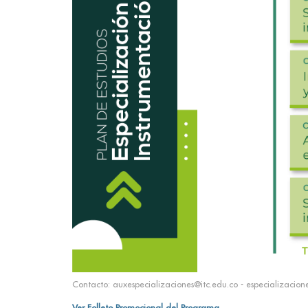
Contacto: auxespecializaciones@itc.edu.co - especializacion
Ver Folleto Promocional del Programa