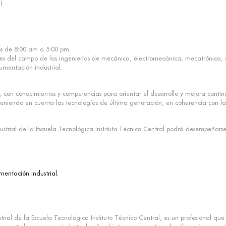
l
s de 8:00 am a 5:00 pm.
les del campo de las ingenierías de mecánica, electromecánica, mecatrónica, de
umentación industrial.
l, con conocimientos y competencias para orientar el desarrollo y mejora conti
 teniendo en cuenta las tecnologías de última generación, en coherencia con l
strial de la Escuela Tecnológica Instituto Técnico Central podrá desempeñarse 
mentación industrial.
trial de la Escuela Tecnológica Instituto Técnico Central, es un profesional que