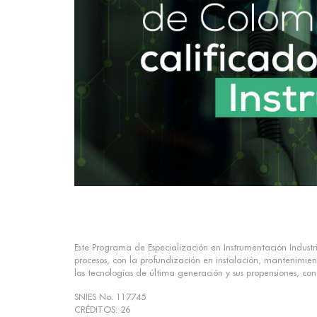
Este Programa de Especialización en Instrumentación Industri
procesos, con la profundización en instalación, mantenimient
las tecnologías de última generación y sus propensiones, con 
SNIES No. 117745
CRÉDITOS: 26