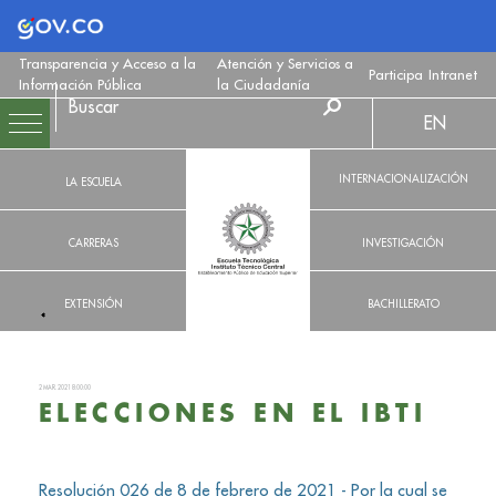
Logo Gobierno de Colombia
Transparencia y Acceso a la
Atención y Servicios a
Participa
Intranet
Información Pública
la Ciudadanía
EN
INTERNACIONALIZACIÓN
LA ESCUELA
CARRERAS
INVESTIGACIÓN
EXTENSIÓN
BACHILLERATO
2 MAR. 2021 8:00:00
ELECCIONES EN EL IBTI
Resolución 026 de 8 de febrero de 2021 - Por la cual se