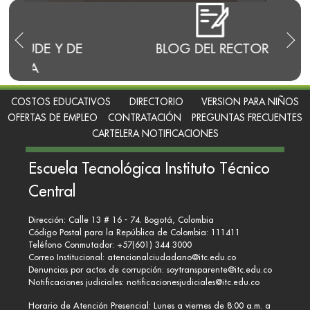
E
BLOG DEL RECTOR
RENDI
COSTOS EDUCATIVOS
DIRECTORIO
VERSION PARA NIÑOS
OFERTAS DE EMPLEO
CONTRATACIÓN
PREGUNTAS FRECUENTES
CARTELERA NOTIFICACIONES
Escuela Tecnológica Instituto Técnico
Central
Dirección: Calle 13 # 16 - 74. Bogotá, Colombia
Código Postal para la República de Colombia: 111411
Teléfono Conmutador: +57(601) 344 3000
Correo Institucional:
atencionalciudadano@itc.edu.co
Denuncias por actos de corrupción:
soytransparente@itc.edu.co
Notificaciones judiciales:
notificacionesjudiciales@itc.edu.co
Horario de Atención Presencial: Lunes a viernes de 8:00 a.m. a