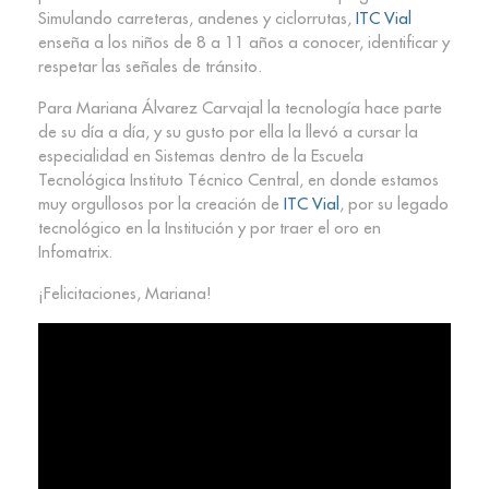
Simulando carreteras, andenes y ciclorrutas,
ITC Vial
enseña a los niños de 8 a 11 años a conocer, identificar y
respetar las señales de tránsito.
Para Mariana Álvarez Carvajal la tecnología hace parte
de su día a día, y su gusto por ella la llevó a cursar la
especialidad en Sistemas dentro de la Escuela
Tecnológica Instituto Técnico Central, en donde estamos
muy orgullosos por la creación de
ITC Vial
, por su legado
tecnológico en la Institución y por traer el oro en
Infomatrix.
¡Felicitaciones, Mariana!