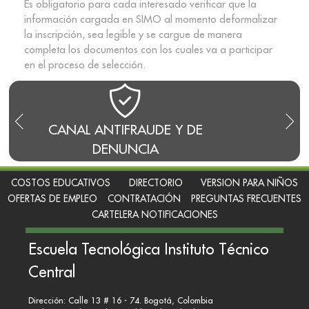
Es obligatorio para cada interesado verificar que la
información cargada en SIMO al momento deformalizar
la inscripción, sea legible y se cargue de manera
completa los documentos con los cuales va a participar
en el proceso de selección.
Y DE
BLOG DEL RECTOR
RE
COSTOS EDUCATIVOS
DIRECTORIO
VERSION PARA NIÑOS
OFERTAS DE EMPLEO
CONTRATACIÓN
PREGUNTAS FRECUENTES
CARTELERA NOTIFICACIONES
Escuela Tecnológica Instituto Técnico
Central
Dirección: Calle 13 # 16 - 74. Bogotá, Colombia