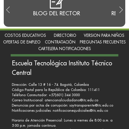
E
BLOG DEL RECTOR
RENDI
COSTOS EDUCATIVOS
DIRECTORIO
VERSION PARA NIÑOS
OFERTAS DE EMPLEO
CONTRATACIÓN
PREGUNTAS FRECUENTES
CARTELERA NOTIFICACIONES
Escuela Tecnológica Instituto Técnico
Central
Dirección: Calle 13 # 16 - 74. Bogotá, Colombia
Código Postal para la República de Colombia: 111411
Teléfono Conmutador: +57(601) 344 3000
Correo Institucional:
atencionalciudadano@itc.edu.co
Denuncias por actos de corrupción:
soytransparente@itc.edu.co
Notificaciones judiciales:
notificacionesjudiciales@itc.edu.co
Horario de Atención Presencial: Lunes a viernes de 8:00 a.m. a
5:00 p.m. jornada continua.