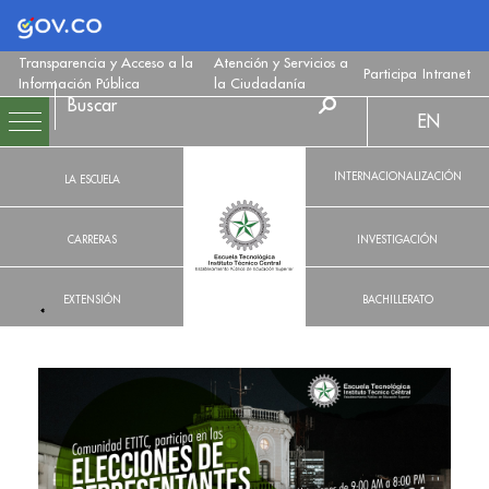
Logo Gobierno de Colombia
Transparencia y Acceso a la
Atención y Servicios a
Participa
Intranet
Información Pública
la Ciudadanía
EN
INTERNACIONALIZACIÓN
LA ESCUELA
CARRERAS
INVESTIGACIÓN
EXTENSIÓN
BACHILLERATO