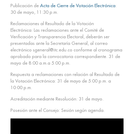
Publicación de
Acta de Cierre de Votación Electrónica
:
30 de mayo, 11:30 p.m.
Reclamaciones al Resultado de la Votación
Electrónica: Las reclamaciones ante el Comité de
Verificación y Transparencia Electoral, deberán ser
presentadas ante la Secretaría General, al correo
electrónico sgeneral@itc.edu.co conforme al cronograma
aprobado para la convocatoria correspondiente. 31 de
mayo de 8:00 a.m.a 5:00 p.m.
Respuesta a reclamaciones con relación al Resultado de
la Votación Electrónica: 31 de mayo de 5:00 p.m. a
10:00 p.m.
Acreditación mediante Resolución: 31 de mayo.
Posesión ante el Consejo: Sesión según agenda.