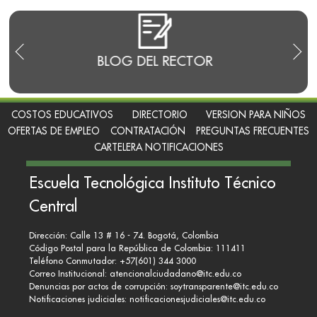
E
BLOG DEL RECTOR
RENDI
COSTOS EDUCATIVOS
DIRECTORIO
VERSION PARA NIÑOS
OFERTAS DE EMPLEO
CONTRATACIÓN
PREGUNTAS FRECUENTES
CARTELERA NOTIFICACIONES
Escuela Tecnológica Instituto Técnico
Central
Dirección: Calle 13 # 16 - 74. Bogotá, Colombia
Código Postal para la República de Colombia: 111411
Teléfono Conmutador: +57(601) 344 3000
Correo Institucional:
atencionalciudadano@itc.edu.co
Denuncias por actos de corrupción:
soytransparente@itc.edu.co
Notificaciones judiciales:
notificacionesjudiciales@itc.edu.co