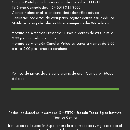
Código Postal para la República de Colombia: 111411
Teléfono Conmutador: +57(601) 344 3000
Correo Institucional:
atencionalciudadano@itc.edu.co
Denuncias por actos de corrupción:
soytransparente@itc.edu.co
Notificaciones judiciales:
notificacionesjudiciales@itc.edu.co
Horario de Atención Presencial: Lunes a viernes de 8:00 a.m. a
5:00 p.m. jornada continua.
Horario de Atención Canales Virtuales: Lunes a viernes de 8:00
a.m. a 5:00 p.m. jornada continua.
Política de privacidad y condiciones de uso
Contacto
Mapa
del sitio
Todos los derechos reservados ©
- ETITC - Escuela Tecnológica Instituto
Técnico Central
Institución de Educación Superior sujeta a la inspección y vigilancia por el