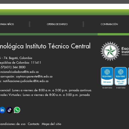
N PARA NIÑOS
OFERTAS DE EMPLEO
CONTRATACIÓN
nológica Instituto Técnico Central
6 - 74. Bogotá, Colombia
República de Colombia: 111411
+57(601) 344 3000
encionalciudadano@itc.edu.co
 corrupción:
soytransparente@itc.edu.co
es:
notificacionesjudiciales@itc.edu.co
esencial: Lunes a viernes de 8:00 a.m. a 5:00 p.m. jornada continua.
nales Virtuales: Lunes a viernes de 8:00 a.m. a 5:00 p.m. jornada
y condiciones de uso
Contacto
Mapa del sitio