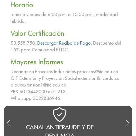
Horario
Lunes a viernes de 6:00 p.m. a 10:00 p.m., modalidad
híbrida.
Valor Certificación
$3.558.750.
Descargar Recibo de Pago
. Descuento del
15% para Comunidad ETITC.
Mayores Informes
Decanatura Procesos Industriales procesos@itc.edu.co
GIT Extensión y Proyección Social extension@itc.edu.co
o auxextension1@itc.edu.co.
PBX 6013443000 ext.: 213.
Whatsapp 3022836946.
UDE Y DE
BLOG DEL RECTOR
IA