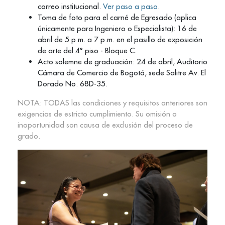
correo institucional.
Ver paso a paso
.
Toma de foto para el carné de Egresado (aplica
únicamente para Ingeniero o Especialista): 16 de
abril de 5 p.m. a 7 p.m. en el pasillo de exposición
de arte del 4° piso - Bloque C.
Acto solemne de graduación: 24 de abril, Auditorio
Cámara de Comercio de Bogotá, sede Salitre Av. El
Dorado No. 68D-35.
NOTA: TODAS las condiciones y requisitos anteriores son
exigencias de estricto cumplimiento. Su omisión o
inoportunidad son causa de exclusión del proceso de
grado.