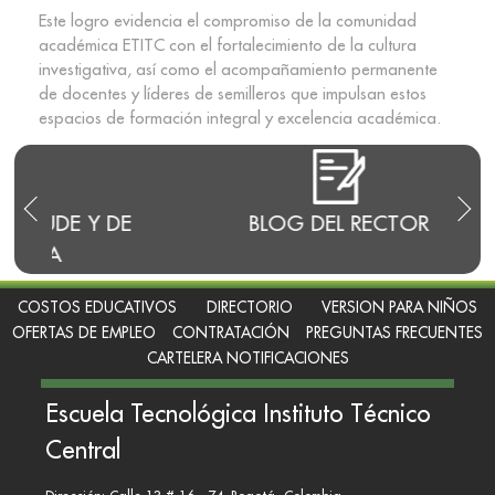
Este logro evidencia el compromiso de la comunidad
académica ETITC con el fortalecimiento de la cultura
investigativa, así como el acompañamiento permanente
de docentes y líderes de semilleros que impulsan estos
espacios de formación integral y excelencia académica.
 DE
BLOG DEL RECTOR
REN
COSTOS EDUCATIVOS
DIRECTORIO
VERSION PARA NIÑOS
OFERTAS DE EMPLEO
CONTRATACIÓN
PREGUNTAS FRECUENTES
CARTELERA NOTIFICACIONES
Escuela Tecnológica Instituto Técnico
Central