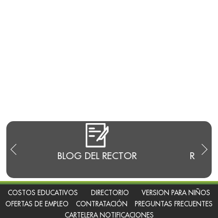
E
BLOG DEL RECTOR
RENDI
COSTOS EDUCATIVOS
DIRECTORIO
VERSION PARA NIÑOS
OFERTAS DE EMPLEO
CONTRATACIÓN
PREGUNTAS FRECUENTES
CARTELERA NOTIFICACIONES