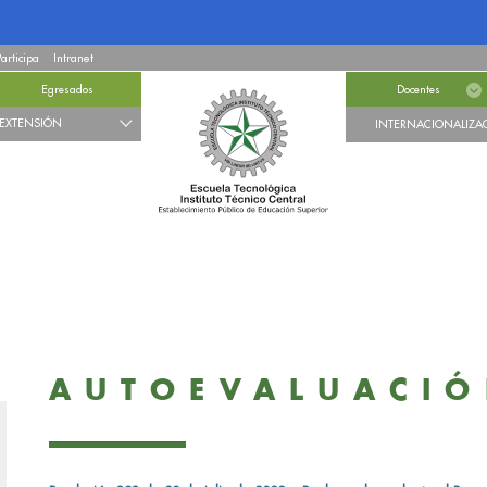
Participa
Intranet
Egresados
Docentes
EXTENSIÓN
INTERNACIONALIZA
AUTOEVALUACI