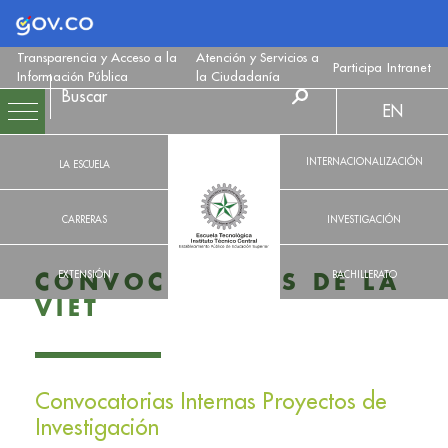
Logo Gobierno de Colombia
Transparencia y Acceso a la
Atención y Servicios a
Participa
Intranet
Información Pública
la Ciudadanía
EN
INTERNACIONALIZACIÓN
LA ESCUELA
CARRERAS
INVESTIGACIÓN
EXTENSIÓN
BACHILLERATO
CONVOCATORIAS DE LA
VIET
Convocatorias Internas Proyectos de
Investigación