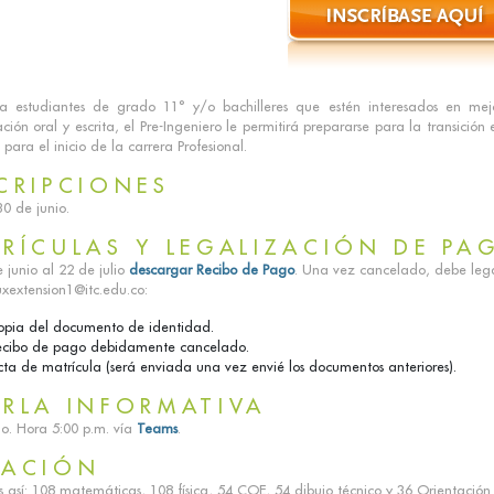
 a estudiantes de grado 11° y/o bachilleres que estén interesados en mejo
ión oral y escrita, el Pre-Ingeniero le permitirá prepararse para la transició
o para el inicio de la carrera Profesional.
CRIPCIONES
30 de junio.
RÍCULAS Y LEGALIZACIÓN DE PA
 junio al 22 de julio
descargar Recibo de Pago
. Una vez cancelado, debe lega
uxextension1@itc.edu.co:
opia del documento de identidad.
ecibo de pago debidamente cancelado.
ta de matrícula (será enviada una vez envié los documentos anteriores).
RLA INFORMATIVA
io. Hora 5:00 p.m. vía
Teams
.
RACIÓN
 así: 108 matemáticas, 108 física, 54 COE, 54 dibujo técnico y 36 Orientación 