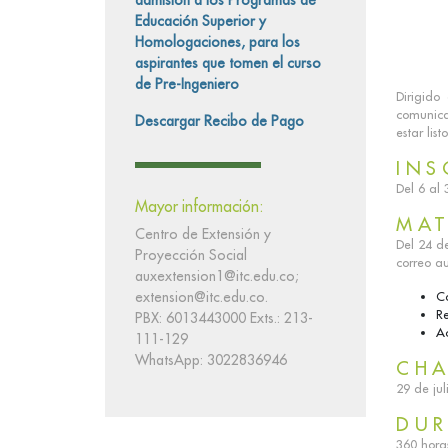
admisión a los Programas de
Educación Superior y
Homologaciones, para los
aspirantes que tomen el curso
de Pre-Ingeniero
Dirigido
comunicac
Descargar Recibo de Pago
estar list
INS
Del 6 al 
Mayor información:
MAT
Centro de Extensión y
Del 24 de
Proyección Social
correo a
auxextension1@itc.edu.co;
extension@itc.edu.co.
C
R
PBX: 6013443000 Exts.: 213-
Ac
111-129
WhatsApp: 3022836946
CHA
29 de jul
DU
360 horas