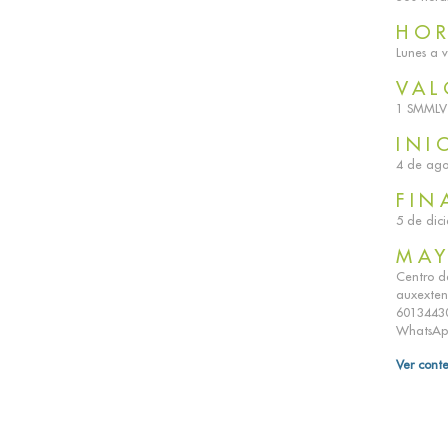
HO
Lunes a v
VAL
1 SMMLV 
INI
4 de ago
FIN
5 de dic
MAY
Centro de
auxextens
60134430
WhatsAp
Ver cont