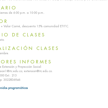
RARIO
iernes de 6:00 p.m. a 10:00 p.m..
OR
+ Valor Carné, descuento 15% comunidad ETITC.
CIO DE CLASES
sto.
ALIZACIÓN CLASES
iembre.
ORES INFORMES
 Extensión y Proyección Social:
ion1@itc.edu.co; extension@itc.edu.co.
00 Ext.: 213
p: 3022836946
enidos programáticos