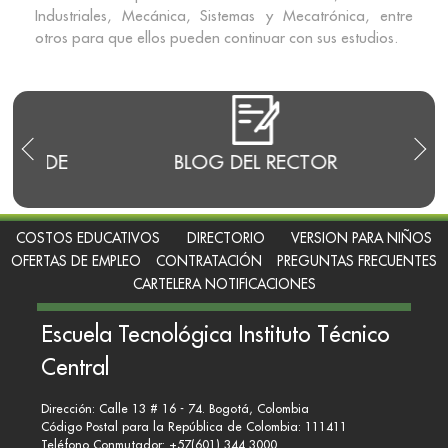
Industriales, Mecánica, Sistemas y Mecatrónica, entre
otros para que ellos pueden continuar con sus estudios.
E
BLOG DEL RECTOR
RENDI
COSTOS EDUCATIVOS
DIRECTORIO
VERSION PARA NIÑOS
OFERTAS DE EMPLEO
CONTRATACIÓN
PREGUNTAS FRECUENTES
CARTELERA NOTIFICACIONES
Escuela Tecnológica Instituto Técnico
Central
Dirección: Calle 13 # 16 - 74. Bogotá, Colombia
Código Postal para la República de Colombia: 111411
Teléfono Conmutador: +57(601) 344 3000