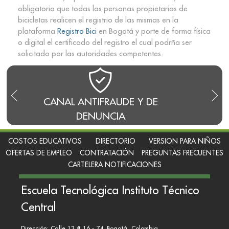
obligatorio que todas las personas propietarias de
bicicletas realicen el registrio de las mismas en la
plataforma
Registro Bici
en Bogotá y porte de forma física
o digital el certificado del registro el cual podrña ser
solicitado por las autoridades competentes.
 DE
BLOG DEL RECTOR
REN
COSTOS EDUCATIVOS
DIRECTORIO
VERSION PARA NIÑOS
OFERTAS DE EMPLEO
CONTRATACIÓN
PREGUNTAS FRECUENTES
CARTELERA NOTIFICACIONES
Escuela Tecnológica Instituto Técnico
Central
Dirección: Calle 13 # 16 - 74. Bogotá, Colombia