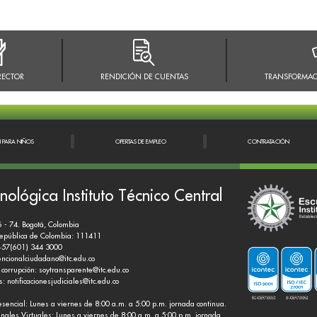
RECTOR
RENDICIÓN DE CUENTAS
TRANSFORMAC
N PARA NIÑOS
OFERTAS DE EMPLEO
CONTRATACIÓN
nológica Instituto Técnico Central
6 - 74. Bogotá, Colombia
República de Colombia: 111411
+57(601) 344 3000
encionalciudadano@itc.edu.co
 corrupción:
soytransparente@itc.edu.co
es:
notificacionesjudiciales@itc.edu.co
esencial: Lunes a viernes de 8:00 a.m. a 5:00 p.m. jornada continua.
nales Virtuales: Lunes a viernes de 8:00 a.m. a 5:00 p.m. jornada