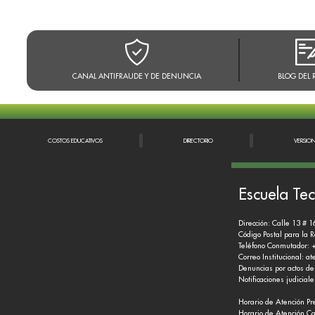
CANAL ANTIFRAUDE Y DE DENUNCIA
BLOG DEL 
COSTOS EDUCATIVOS
DIRECTORIO
VERSIO
Escuela Tec
Dirección: Calle 13 # 1
Código Postal para la 
Teléfono Conmutador: 
Correo Institucional:
at
Denuncias por actos de
Notificaciones judicial
Horario de Atención Pr
Horario de Atención Ca