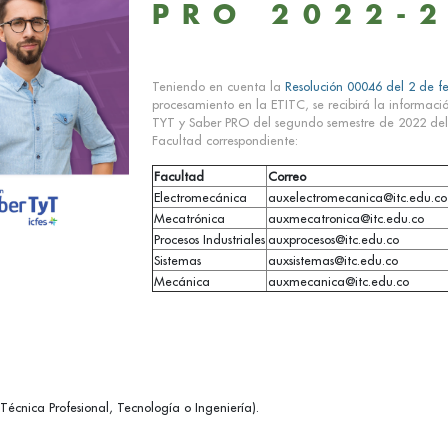
PRO 2022-
Teniendo en cuenta la
Resolución 00046 del 2 de f
procesamiento en la ETITC, se recibirá la informació
TYT y Saber PRO del segundo semestre de 2022 del 1
Facultad correspondiente:
Facultad
Correo
Electromecánica
auxelectromecanica@itc.edu.co
Mecatrónica
auxmecatronica@itc.edu.co
Procesos Industriales
auxprocesos@itc.edu.co
Sistemas
auxsistemas@itc.edu.co
Mecánica
auxmecanica@itc.edu.co
écnica Profesional, Tecnología o Ingeniería).