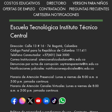
COSTOS EDUCATIVOS
DIRECTORIO
VERSION PARA NIÑOS
OFERTAS DE EMPLEO
CONTRATACIÓN
PREGUNTAS FRECUENTES
CARTELERA NOTIFICACIONES
Escuela Tecnológica Instituto Técnico
Central
Dirección: Calle 13 # 16 - 74. Bogotá, Colombia
Código Postal para la República de Colombia: 111411
Teléfono Conmutador: +57(601) 344 3000
Correo Institucional:
atencionalciudadano@itc.edu.co
Denuncias por actos de corrupción:
soytransparente@itc.edu.co
Notificaciones judiciales:
notificacionesjudiciales@itc.edu.co
Horario de Atención Presencial: Lunes a viernes de 8:00 a.m. a
5:00 p.m. jornada continua.
Horario de Atención Canales Virtuales: Lunes a viernes de 8:00
a.m. a 5:00 p.m. jornada continua.
Política de privacidad y condiciones de uso
Contacto
Mapa