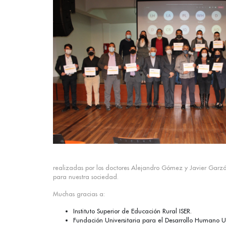
realizadas por los doctores Alejandro Gómez y Javier Garzón
para nuestra sociedad.
Muchas gracias a:
Instituto Superior de Educación Rural ISER.
Fundación Universitaria para el Desarrollo Humano