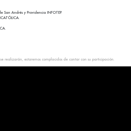
 de San Andrés y Providencia INFOTEP.
NICATÓLICA.
DCA.
se realizarán, estaremos complacidos de contar con su participación.