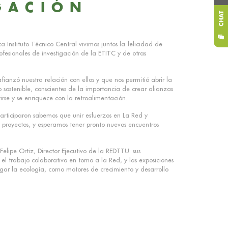
GACIÓN
 Instituto Técnico Central vivimos juntos la felicidad de
rofesionales de investigación de la ETITC y de otras
ianzó nuestra relación con ellos y que nos permitió abrir la
o sostenible, conscientes de la importancia de crear alianzas
rse y se enriquece con la retroalimentación.
articiparon sabemos que unir esfuerzos en La Red y
os proyectos, y esperamos tener pronto nuevos encuentros
elipe Ortiz, Director Ejecutivo de la REDTTU. sus
 el trabajo colaborativo en torno a la Red, y las exposiciones
gar la ecología, como motores de crecimiento y desarrollo