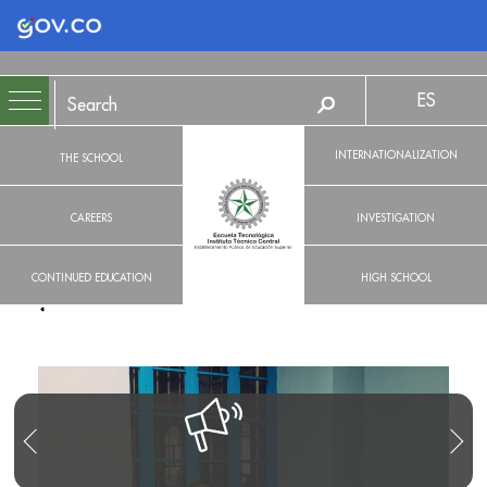
Logo Gobierno de Colombia
ES
INTERNATIONALIZATION
THE SCHOOL
CAREERS
INVESTIGATION
CONTINUED EDUCATION
HIGH SCHOOL
R