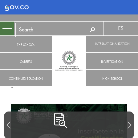
Logo Gobierno de Colombia
ES
INTERNATIONALIZATION
THE SCHOOL
CAREERS
INVESTIGATION
CONTINUED EDUCATION
HIGH SCHOOL