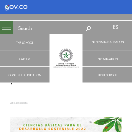
Logo Gobierno de Colombia
ES
INTERNATIONALIZATION
THE SCHOOL
CAREERS
INVESTIGATION
CONTINUED EDUCATION
HIGH SCHOOL
APR 22, 2022, 6:00:00 PM