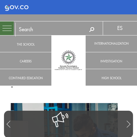
Logo Gobierno de Colombia
ES
INTERNATIONALIZATION
THE SCHOOL
CAREERS
INVESTIGATION
CONTINUED EDUCATION
HIGH SCHOOL
R