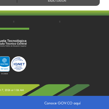
RADIO STATION
st 7, 2026 at 1:06 AM
Conoce GOV.CO aquí