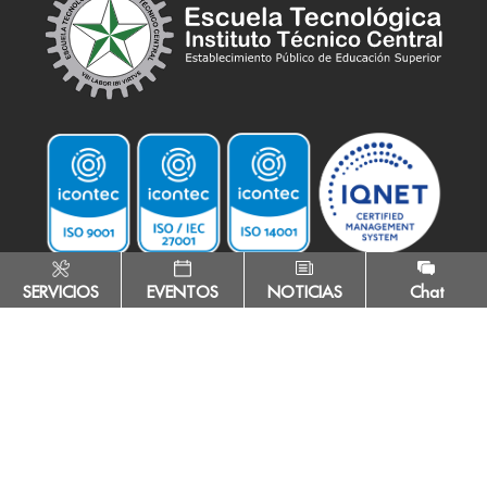
SERVICIOS
EVENTOS
NOTICIAS
Chat
Todos los derechos reservados ©
- ETITC - Escuela Tecnológica Instituto
Técnico Central
Institución de Educación Superior sujeta a la inspección y vigilancia por el
Ministerio de Educación Nacional
Última actualización: viernes, 7 de agosto de 2026, 1:06