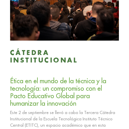
CÁTEDRA
INSTITUCIONAL
Ética en el mundo de la técnica y la
tecnología: un compromiso con el
Pacto Educativo Global para
humanizar la innovación
Este 2 de septiembre se llevó a cabo la Tercera Cátedra
Institucional de la Escuela Tecnológica Instituto Técnico
Central (ETITC), un espacio académico que en esta