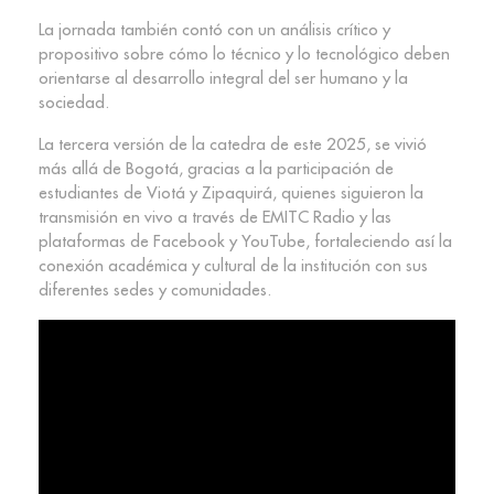
La jornada también contó con un análisis crítico y
propositivo sobre cómo lo técnico y lo tecnológico deben
orientarse al desarrollo integral del ser humano y la
sociedad.
La tercera versión de la catedra de este 2025, se vivió
más allá de Bogotá, gracias a la participación de
estudiantes de Viotá y Zipaquirá, quienes siguieron la
transmisión en vivo a través de EMITC Radio y las
plataformas de Facebook y YouTube, fortaleciendo así la
conexión académica y cultural de la institución con sus
diferentes sedes y comunidades.